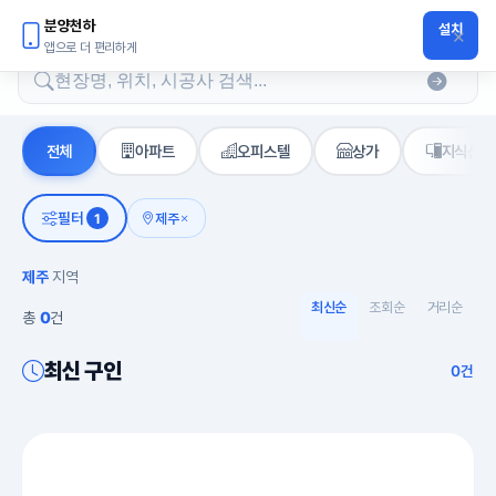
분양천하
분양천하
설치
×
앱으로 더 편리하게
검색어
제주 분양구인 - 분양천하
전체
아파트
오피스텔
상가
지식산업
필터
1
제주
제주
지역
최신순
조회순
거리순
총
0
건
최신 구인
0건